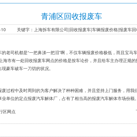
青浦区回收报废车
9-7-10 关键字：上海拆车有限公司|回收报废车|车辆报废价格|报废车回
老司机都是“一把鼻涕一把泪”啊，不仅车辆报废价格极低，而且宝马车跟
，上海市有一处回收报废车网点的价格是按车论价，并且给车主办理正规
出现豪车破车一刀切的状况。
过程中及时周到的为客户解决了种种困难，并且坚持上门服务，用我们
事业单位的定点报废汽车解体厂，占有了相当高的报废汽车解体市场份额
行区网点