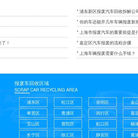
* 浦东新区报废汽车回收拆解公
* 你的车还能开几年车辆报废新
* 上海市报废汽车的重要前提是
来了！
* 嘉定区汽车报废的流程步骤
* 上海车辆报废需要什么手续？
报废车回收区域
SCRAP CAR RECYCLING AREA
浦东区
松江区
崇明区
金
奉贤区
青浦区
闵行区
嘉
宝山区
普陀区
虹口区
杨
长宁区
徐汇区
静安区
黄